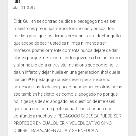
luis
abril 11, 2012
El dr, Guillen se contradice, dice el pedagogo no es ser
maestro es preocuparse por los demas y buscar los
medios para que los demas crescan… esto doctor guillen
que acaba de decir usted es ni mas ni menos ser
profesor. posteriormente comenta nunca dejare de dar
clases porque me transmiten los jovenes el entusiasmo
y al principio de la entrevista menciona que como no le
da un infarto y dejar huella en una generacion. ¡ho! que la
cancion!! El pedagogo puede desempeñarse como
profesor si asi lo desea puede incursionar en otras areas
eso tambien he cierto. es como el abogado no por que
no litige deja de ser abogado. es cuestion de intereses
que cada uno como profesional tiene. abusado doc!!.
confunde a muchos el PEDAGOGO SI DESEA PUEDE SER
PROFESOR EN CUALQUIER NIVEL EDUCATIVO SI NO
QUIERE TRABAJAR EN AULA Y SE ENFOCA A