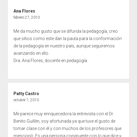
Ana Flores
febrero 27, 2010
Me da mucho gusto que se difunda la pedagogía, creo
que sitios como este dan la pauta para la conformación
de la pedagogía en nuestro país, aunque seguiremos
avanzando en ello.
Dra. Ana Flores, docente en pedagogía
Patty Castro
octubre 7, 2010
Me parece muy enriquecedora la entrevista con el Dr.
Benito Guillèn, soy afortunada ya que tuve el gusto de
tomar clase con èl y con muchos de los profesores que
mencionò. Es una persona congruente con lo que dice y