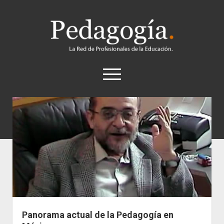
Pedagogía
abrir
el
menú
twitter
Historia
Concepto
Entrevistas
Destacados
Biografías
Recursos
Panorama actual de la Pedagogía en
General