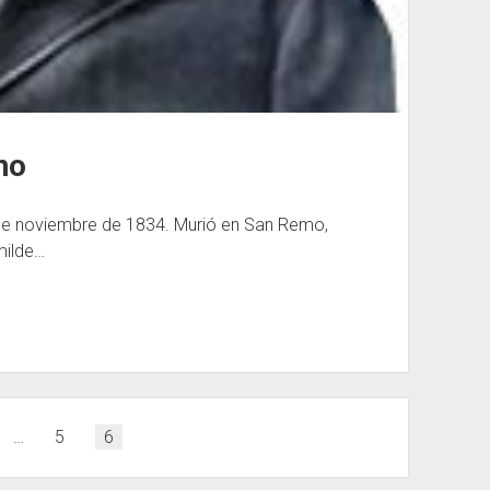
no
3 de noviembre de 1834. Murió en San Remo,
milde…
…
5
6