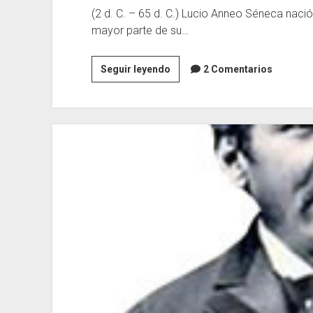
(2 d. C. – 65 d. C.) Lucio Anneo Séneca nació
mayor parte de su…
Lucio
Seguir leyendo
2 Comentarios
Anneo
Séneca