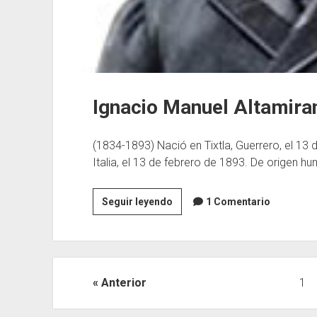
Ignacio Manuel Altamira
(1834-1893) Nació en Tixtla, Guerrero, el 1
Italia, el 13 de febrero de 1893. De origen hu
Ignacio
Seguir leyendo
1 Comentario
Manuel
Altamirano
Paginación
Anterior
1
de