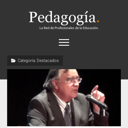
Pedagogía
abrir
el
menú
twitter
Categoría:
Destacados
Historia
Concepto
Entrevistas
Destacados
Biografías
Recursos
General