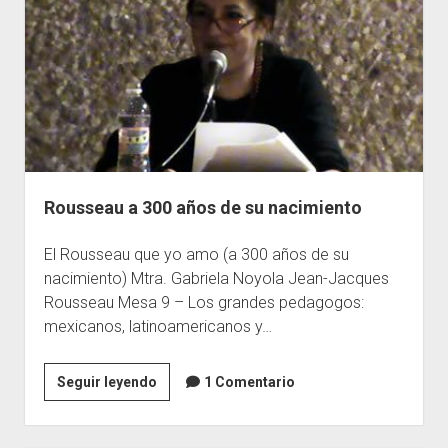
y
uso
del
conocimiento
Rousseau a 300 años de su nacimiento
El Rousseau que yo amo (a 300 años de su
nacimiento) Mtra. Gabriela Noyola Jean-Jacques
Rousseau Mesa 9 – Los grandes pedagogos:
mexicanos, latinoamericanos y…
Rousseau
Seguir leyendo
1 Comentario
a
300