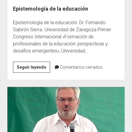
Epistemología de la educación
Escuelas
Contacto
Epistemología de la educación. Dr. Fernando
Sabirón Sierra. Universidad de Zaragoza Primer
Congreso Internacional «Formación de
profesionales de la educación: perspectivas y
desafíos emergentes», Universidad…
Epistemología
Seguir leyendo
Comentarios cerrados
de
la
educación