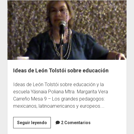
años
de
su
nacimiento
Ideas de León Tolstói sobre educación
Ideas de León Tolstói sobre educación y la
escuela Yásnaia Poliana Mtra. Margarita Vera
Carreño Mesa 9 – Los grandes pedagogos:
mexicanos, latinoamericanos y europeos.…
Ideas
Seguir leyendo
2 Comentarios
de