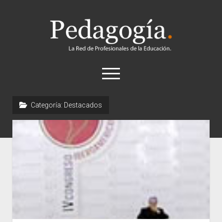
Pedagogía
abrir
el
menú
twitter
Categoría:
Destacados
Historia
Concepto
Entrevistas
Destacados
Biografías
Recursos
General