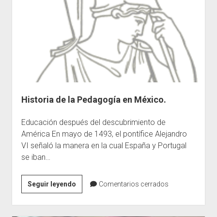
la
cultura
de
la
evaluación.
Historia de la Pedagogía en México.
Educación después del descubrimiento de
América En mayo de 1493, el pontífice Alejandro
VI señaló la manera en la cual España y Portugal
se iban…
Historia
Seguir leyendo
Comentarios cerrados
de
la