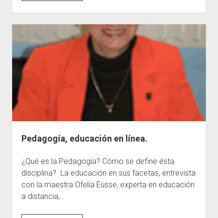
Psicopedagogía
en
las
necesidades
educativas
especiales.
Pedagogía, educación en línea.
¿Qué es la Pedagogía? Cómo se define ésta
disciplina? La educación en sus facetas, entrevista
con la maestra Ofelia Eusse, experta en educación
a distancia,…