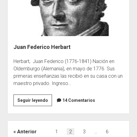
Juan Federico Herbart
Herbart, Juan Federico (1776-1841) Nación en
Oldemburgo (Alemania), en mayo de 1776. Sus
primeras enseñanzas las recibió en su casa con un
maestro privado. Ingreso…
Juan
Seguir leyendo
14 Comentarios
Federico
Herbart
Paginación
Anterior
1
2
3
…
6