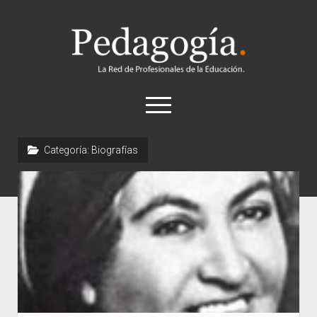
Pedagogía
abrir
el
menú
twitter
Categoría:
Biografías
Historia
Concepto
Entrevistas
Destacados
Biografías
Recursos
General